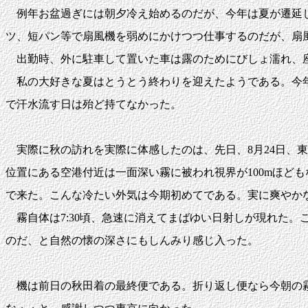
例年お盆過ぎには朝夕冷え始めるのだが、今年は夏が遷延し
ツ、短パン等で扇風機を弱めにかけつつ仕事するのだが、扇
出勤時、外に駐車して置いた車は露のためにびしょ濡れ、
私の大好きな夏はとうとう終わりを迎えたようである。今年
で汗水流す日は殆ど持てなかった。
実際に秋の訪れを実際に体感したのは、先日、8月24日、東
位置にある空港付近は一面深い霧に被われ視界が100mほど
で来た。こんな冷たい外気は今期初めてである。実に爽やか
霧自体は7:30頃、急速に消えてまばゆい日射しが現れた
のだ、と自然の懐の深さにもしんみり感じ入った。
機は前日の秋田着の最終便である。折り返し便なら今朝の霧