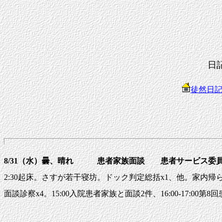
日
徒然日
8/31（水）曇、晴れ 患者家族面談 患者サービス
2:30起床。さすが若干寝坊。ドック判定総括x1、他。家内帰らず
面談診察x4。15:00入院患者家族と面談2件、16:00-17:00第