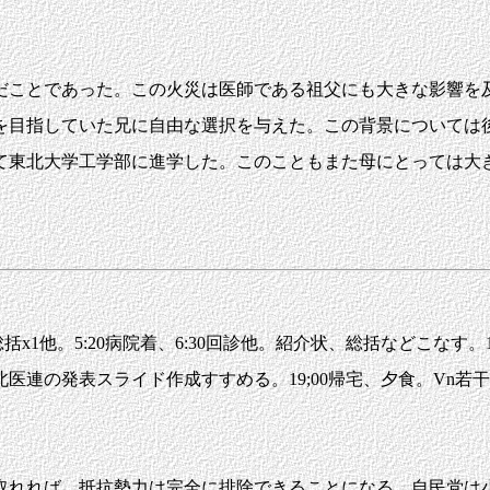
ことであった。この火災は医師である祖父にも大きな影響を及
を目指していた兄に自由な選択を与えた。この背景については
て東北大学工学部に進学した。このこともまた母にとっては大
1他。5:20病院着、6:30回診他。紹介状、総括などこなす。10
の発表スライド作成すすめる。19;00帰宅、夕食。Vn若干、2
れれば、抵抗勢力は完全に排除できることになる。自民党は