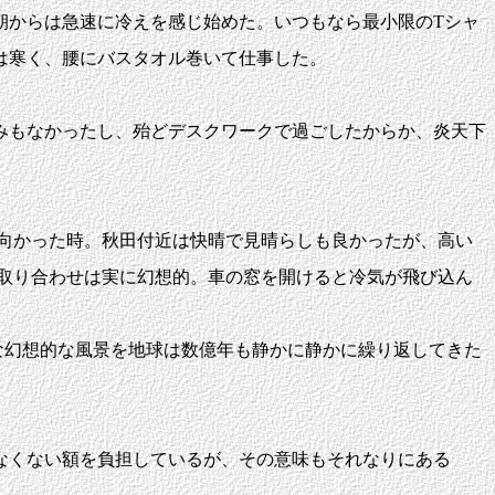
からは急速に冷えを感じ始めた。いつもなら最小限のTシャ
は寒く、腰にバスタオル巻いて仕事した。
みもなかったし、殆どデスクワークで過ごしたからか、炎天下
に向かった時。秋田付近は快晴で見晴らしも良かったが、高い
の取り合わせは実に幻想的。車の窓を開けると冷気が飛び込ん
な幻想的な風景を地球は数億年も静かに静かに繰り返してきた
なくない額を負担しているが、その意味もそれなりにある