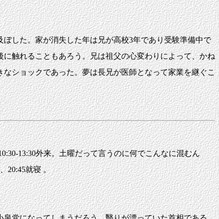
ぼした。家が消失した年は兄が高校3年であり受験準備中で
後に触れることもあろう。兄は祖父の心変わりによって、かね
きなショックであった。夢は長兄が医師となって家業を継ぐこ
:30-13:30外来。土曜だって言うのに何でこんなに混むん
0:45就寝 。
小泉党になってしまうだろう。翳りが漂っていた首相である