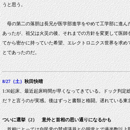
うと思う。
母の第二の落胆は長兄が医学部進学をやめて工学部に進んだ
あったが、祖父は火災の後、それまでの方針を変更して医師
てから密かに持っていた希望、エレクトロニクス世界を求め
とであったのだ。
8/27（土）
秋田快晴
1:30起床、最近起床時間が早くなってきている。ドック判定総括x
だ？と言うのが実感。後はずっと書類と格闘。遅れている東北医連
ついに選挙（2） 意外と首相の思い通りになるかも
首相にとっては自民党の賛成議員と公明党とで過半数以上取