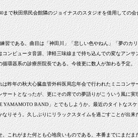
00-21:30まで秋田県民会館隣のジョイナスのスタジオを借用
の練習である。曲目は「神田川」「悲しい色やねん」「夢のカ
はコンピュータ音源、津軽三味線まで持ち込んでの変なアンサ
の循環器系の診療所院長である。今後更に数人が加わる予定。
は昨年の秋大心臓血管外科医局忘年会で行われたミニコンサ
ンサートとなったが、更にその席での夢語りがこういう風に実
 YAMAMOTO BAND」とでもしようか。最近のタイトな
かなりそう。久しぶりにリラックスタイムを過ごすことが出来
。これがまた何とも心地良いものである。本番までにまだま