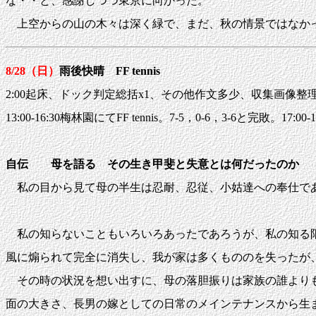
な・・と、感謝しつつ東京に向かった。
上空からの山の木々は深く緑で、まだ、秋の情景ではなかっ
8/28（日）
雨後快晴 FF tennis
2:00起床、ドック判定総括x1、その他作文多少、収集画像整理
13:00-16:30梅林園にてFF tennis。7-5，0-6，3-6と完敗
自伝 母を語る その生き甲斐と失意とは何だったのか
私の目から見て母の半生は忍耐、忍従、小姑達への奉仕であ
私の知らないこともいろいろあったであろうが、私の知る限り
風に煽られて完全に消失し、我が家は多くもののを失ったが
その時の状況を想い出すに、母の落胆振りは家族の誰よりも
面の大きさ、長男の嫁としての日常のメインテナンスから生