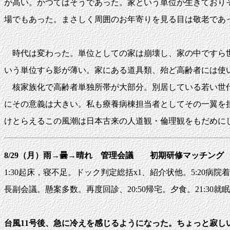
が高い。かつてはそうであった。家という単位が生きており
場でもあった。まさしく周囲のお年寄りを見る目は敬老であ
時代は変わった。単位としての家は崩壊し、家の中ですら世
いう単位すら影が薄い。家にある道具類、殆ど高齢者には使
核家族化で高齢者単独所帯が大部分。別居している若い世代
にその意義は大きい。私も療養病棟担当者としてその一翼を
けとらえるこの風潮は日本古来の人道観・倫理観をもだめに
8/29（月）雨→曇→晴れ 管理会議 初期研修マッチ
1:30起床，寝不足。ドック判定総括x1、紹介状他。5:20病院着。6:20回
長副会議。懸案多数。再度回診、20:50帰宅。夕食。21:30
台風11号後、急に冷えを感じるようになった。ちょっと寂