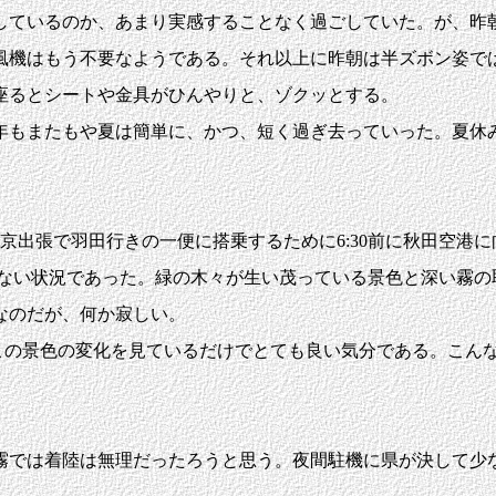
ているのか、あまり実感することなく過ごしていた。が、昨朝
風機はもう不要なようである。それ以上に昨朝は半ズボン姿で
座るとシートや金具がひんやりと、ゾクッとする。
もまたもや夏は簡単に、かつ、短く過ぎ去っていった。夏休
京出張で羽田行きの一便に搭乗するために6:30前に秋田空港
もない状況であった。緑の木々が生い茂っている景色と深い霧
なのだが、何か寂しい。
。この景色の変化を見ているだけでとても良い気分である。こん
では着陸は無理だったろうと思う。夜間駐機に県が決して少