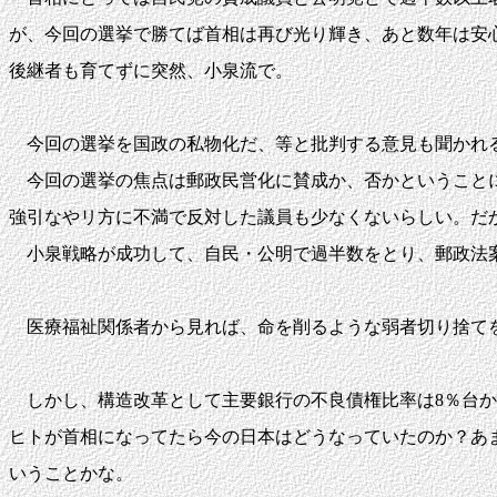
が、今回の選挙で勝てば首相は再び光り輝き、あと数年は安
後継者も育てずに突然、小泉流で。
今回の選挙を国政の私物化だ、等と批判する意見も聞かれる
今回の選挙の焦点は郵政民営化に賛成か、否かということに
強引なやリ方に不満で反対した議員も少なくないらしい。だ
小泉戦略が成功して、自民・公明で過半数をとり、郵政法案
医療福祉関係者から見れば、命を削るような弱者切り捨て
しかし、構造改革として主要銀行の不良債権比率は8％台から
ヒトが首相になってたら今の日本はどうなっていたのか？あ
いうことかな。