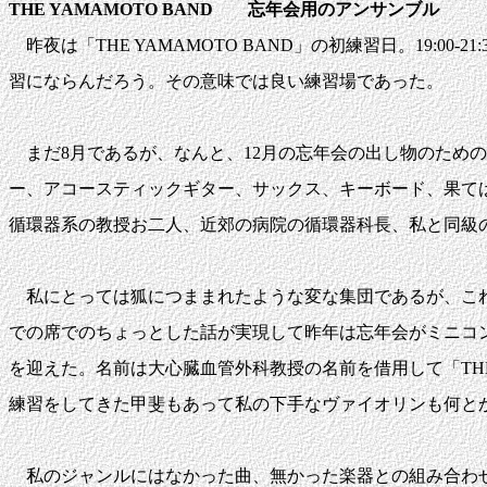
THE YAMAMOTO BAND 忘年会用のアンサンブル
昨夜は「THE YAMAMOTO BAND」の初練習日。19:
習にならんだろう。その意味では良い練習場であった。
まだ8月であるが、なんと、12月の忘年会の出し物のため
ー、アコースティックギター、サックス、キーボード、果て
循環器系の教授お二人、近郊の病院の循環器科長、私と同級
私にとっては狐につままれたような変な集団であるが、これ
での席でのちょっとした話が実現して昨年は忘年会がミニコ
を迎えた。名前は大心臓血管外科教授の名前を借用して「THE
練習をしてきた甲斐もあって私の下手なヴァイオリンも何と
私のジャンルにはなかった曲、無かった楽器との組み合わせ