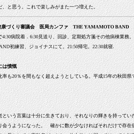
だ、と思う。これで楽しみがまた一つ増えた。
康づくり審議会 医局カンファ THE YAMAMOTO BAND
30病院着．6:30見送り、回診、定期処方箋その他病棟業務。9:00-13
O BAND初練習、ジョイナスにて。21:50帰宅。22:30就寝.
には憤慨
20％を間もなく超えようとしている。平成15年の秋田県では2
。
老という言葉は十分に生きており、それなりの輝きを持ってい
り会うようになった。 確かに数が少なければそれだけで存在