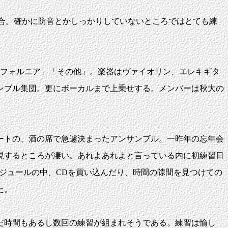
しての会合。確かに防音とかしっかりしていないところではとても練
リフォルニア」「その他」。楽器はヴァイオリン、エレキギタ
ンブル集団。更にボーカルまで上乗せする。メンバーは秋大の
ートの、酒の席で急遽決まったアンサンブル。一昨年の忘年会
現するところが凄い。あれよあれよと言っている内に初練習日
スケジュールの中、CDを買い込んだり、時間の隙間を見つけての
た。
だ時間もあるし数回の練習が組まれそうである。練習は愉し