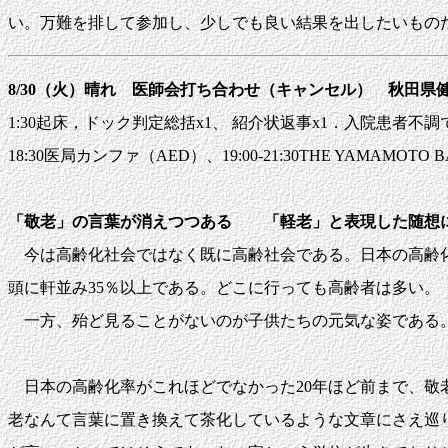
い。万難を排して参加し、少しでも良い結果を出したいもの
8/30（火）晴れ 医師会打ち合わせ（キャンセル） 秋田県健
1:30起床，ドック判定総括x1、 紹介状返事x1．入院患者不調で4:
18:30医局カンファ（AED）、19:00-21:30THE YAMAMOT
「敬老」の言葉が消えつつある 「軽老」と表現した随想
今は高齢化社会ではなく既に高齢社会である。日本の高齢化率も
頭に軒並み35％以上である。どこに行っても高齢者は多い。
一方、殆ど見ることがないのが子供たちの元気な姿である
日本の高齢化率がこれほどでなかった20年ほど前まで、敬
老なんて言葉に置き換えて茶化しているような文章にさえ巡