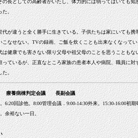
その長としての高齢者がいたし、体力的には弱ってはいても知
った。
代が違うと全く勝手に生きている。子供たちは家にいても携
いこなせない。TVの録画、ご飯を炊くことも出来なくなって
は健康でも害さない限り父母や祖父母のことを思うこともな
担っているが、正直なところ家族の患者本人や病院、職員に対
した。
ング 療養病棟判定会議 長副会議
診他。8:00管理会議．9:00-14:30外来。15:30-16:00初期研修
就眠。余裕ない一日。
しい