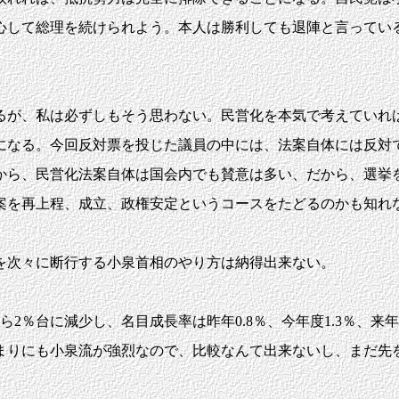
心して総理を続けられよう。本人は勝利しても退陣と言ってい
が、私は必ずしもそう思わない。民営化を本気で考えていれ
なる。今回反対票を投じた議員の中には、法案自体には反対
から、民営化法案自体は国会内でも賛意は多い、だから、選挙
を再上程、成立、政権安定というコースをたどるのかも知れ
を次々に断行する小泉首相のやり方は納得出来ない。
2％台に減少し、名目成長率は昨年0.8％、今年度1.3％、来
まりにも小泉流が強烈なので、比較なんて出来ないし、まだ先