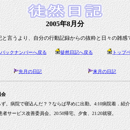
2005年8月分
記と言うより、自分の行動記録からの抜粋と日々の雑感
記バックナンバーへ戻る
徒然日記へ戻る
トップ
先月の日記
来月の日記
委員会
。病院で寝込んだ？？ならば早めに出勤。4:10病院着．紹介状返事
8回患者サービス改善委員会。20:50帰宅。夕食、21:20就寝。