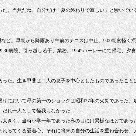
た。当然だね、自分だけ「夏の終わりで寂しい」と騒いでいる
など。早朝から降雨あり午前のテニスは中止。9:00朝食軽く摂る。Y
。17:00-19:30病院、引っ越し若干、業務。19:45ハーレーにて帰宅、夕
った。生き甲斐は二人の息子を中心としたものであったこと
において母の第一のショックは昭和27年の火災であった。建
、だれ一人として怪我もなかった。
大きく、当時小学一年であった私の目には異様なほどであっ
まれるてくる愛着心、それに将来の自分の生活を重ね合わせ、