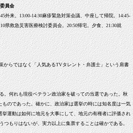
委員会
5外来。13:00-14:30麻疹緊急対策会議、中座して帰院。14:45-
:
1
0県救急災害医療検討委員会。20:50帰宅。夕食、21:30就
策からではなく「人気あるTVタレント・弁護士」という肩書
いる。何れも現役ベテラン政治家を破っての当選であった。秋
たものであった。確かに、政治家は選挙の時には知名度は一気
選挙運動は如何に地元を大事にして、地元の有権者に評価され
言うつもりはないが、実力以上に集票することは確かである。