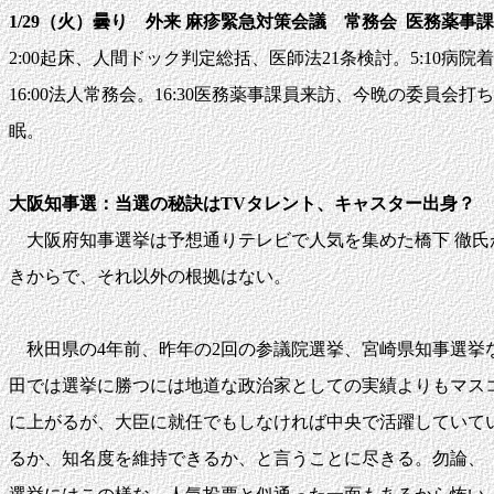
1/29（火）曇り 外来
麻疹緊急対策会議 常務会
医務薬事課
2:00起床、人間ドック判定総括、医師法21条検討。5:10病院着、 6
16:00法人常務会。16:30医務薬事課員来訪、今晩の委員会打ち合
眠。
大阪知事選：当選の秘訣はTVタレント、キャスター出身？
大阪府知事選挙は予想通りテレビで人気を集めた橋下 徹氏
きからで、それ以外の根拠はない。
秋田県の4年前、昨年の2回の参議院選挙、宮崎県知事選挙
田では選挙に勝つには地道な政治家としての実績よりもマス
に上がるが、大臣に就任でもしなければ中央で活躍していて
るか、知名度を維持できるか、と言うことに尽きる。勿論、