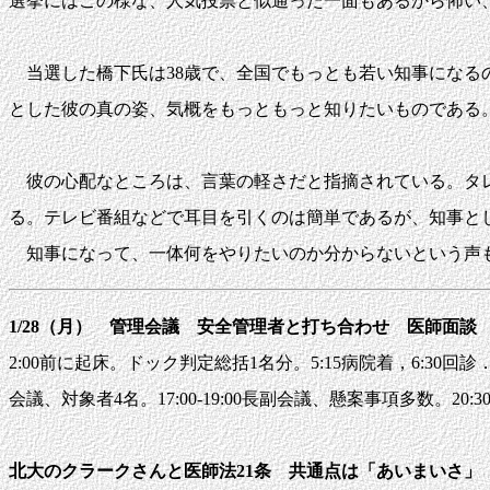
選挙にはこの様な、人気投票と似通った一面もあるから怖い
当選した橋下氏は38歳で、全国でもっとも若い知事になる
とした彼の真の姿、気概をもっともっと知りたいものであ
彼の心配なところは、言葉の軽さだと指摘されている。タレ
る。テレビ番組などで耳目を引くのは簡単であるが、知事と
知事になって、一体何をやりたいのか分からないという声も
1/28（月） 管理会議 安全管理者と打ち合わせ 医師面
2:00前に起床。ドック判定総括1名分。5:15病院着，6:30回診．
会議、対象者4名。17:00-19:00長副会議、懸案事項多数。20:3
北大のクラークさんと医師法21条 共通点は「あいまいさ」