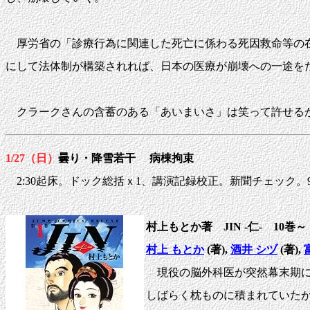
厚労省の「診療行為に関連した死亡に係わる死因救命等の在り
にして法体制が構築されれば、日本の医療が崩壊への一途を
クラークさんの含蓄のある「あいまいさ」は笑って許せるが
1/27（日）
曇り
・降雪若干
病棟拘束
2:30起床。ドック総括ｘ1、講演記録校正。新聞チェック。9:
村上もとか著 JIN -仁- 10巻
村上 もとか
(著),
酒井 シヅ
(著),
現役の脳外科医が突然幕末期に
しばらく枕ものに積まれていたが