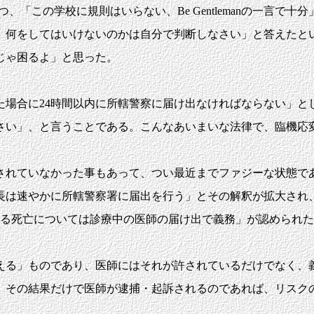
はもう一つ、「この学校に規則はいらない、Be Gentlemanの
、何をしてはいけないのかは自分で判断しなさい」と答えたと
じゃ困るよ」と思った。
た場合に24時間以内に所轄警察に届け出なければならない」と
さい」、と言うことである。こんなあいまいな法律で、臨機応
されていなかった事もあって、つい最近までファジーな状態であ
長は速やかに所轄警察署に届出を行う」とその解釈が拡大され
による死亡については診療中の医師の届け出で義務」が認められ
る」ものであり、医師にはそれが許されているだけでなく、
。その結果だけで医師が逮捕・起訴されるのであれば、リスク