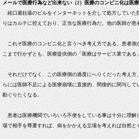
メールで医療行為など出来ない（2）医療のコンビニ化は医
経口避妊薬のピルをインターネットを介して処方していた院
りはカルテに控えており、正当な医療行為だ。他の医師が患
これぞ医療のコンビニ化と言うべき考え方である。患者側か
こまで行かずとも、医療提供側の「医療はサービス業である
それだけでなく、この医療側の過度にへりくだった考え方、
らには医師不足による医療崩壊に直接的、間接的に関与して
勘ぐりたくなる。
患者は医療機関でいろいろ不便をしている事は十分に理解し
場で相手を尊重すれば、病をかかえる立場を考えれば自然と