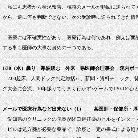
私にも患者から状況報告、相談のメールが頻回に送られてく
から、逆に何も判断できない。次の受診時に送られてきた情
医療には不確実性があり、医療行為は何であれ、例えば面談
する事も医師の大事な努めの一つである。
1/30（水）曇り 寒波緩む 外来 県医師会理事会 院内ボ
2:00起床。人間ドック判定総括x1、新聞・資料チェック、徒然。5:10
グ大会に合流、10年振りでうまく行かず
3
ゲームで
130-16
メールで医療行為など出来ない（1） 某医師・保健所・厚
愛知県のクリニックの院長が経口避妊薬のピルをインター
ピルは処方箋が必要な薬品で、診察と一定の書式による処方