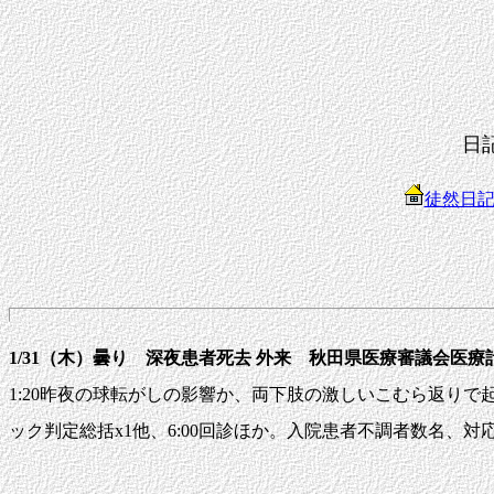
日
徒然日
1/31（木）曇り 深夜患者死去
外来 秋田県医療審議会医
1:20昨夜の球転がしの影響か、両下肢の激しいこむら返りで起
ック判定総括x1他、6:00回診ほか。入院患者不調者数名、対応。8:0