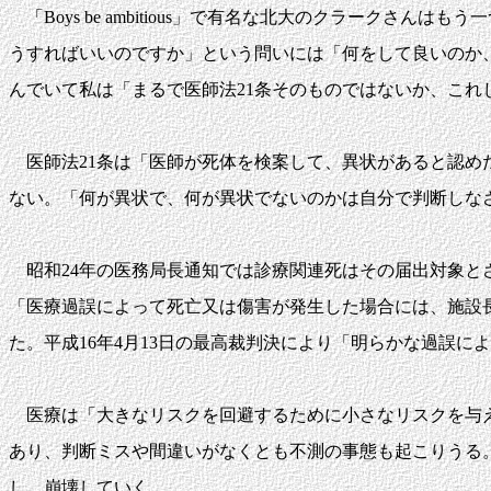
「Boys be ambitious」で有名な北大のクラークさん
うすればいいのですか」という問いには「何をして良いのか
んでいて私は「まるで医師法21条そのものではないか、これ
医師法21条は「医師が死体を検案して、異状があると認め
ない。「何が異状で、何が異状でないのかは自分で判断しな
昭和24年の医務局長通知では診療関連死はその届出対象と
「医療過誤によって死亡又は傷害が発生した場合には、施設
た。平成16年4月13日の最高裁判決により「明らかな過誤
医療は「大きなリスクを回避するために小さなリスクを与え
あり、判断ミスや間違いがなくとも不測の事態も起こりうる
し、崩壊していく。