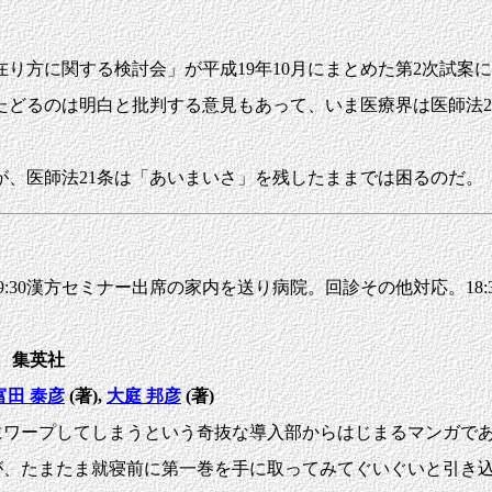
方に関する検討会」が平成19年10月にまとめた第2次試案
たどるのは明白と批判する意見もあって、いま医療界は医師法2
、医師法21条は「あいまいさ」を残したままでは困るのだ。
30漢方セミナー出席の家内を送り病院。回診その他対応。18:3
～ 集英社
富田 泰彦
(著),
大庭 邦彦
(著)
ワープしてしまうという奇抜な導入部からはじまるマンガであ
、たまたま就寝前に第一巻を手に取ってみてぐいぐいと引き込