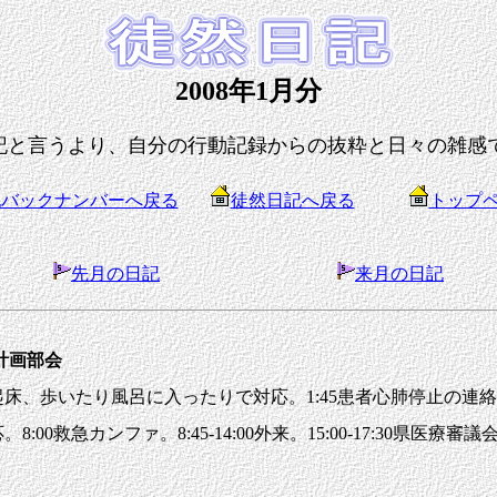
2008年1月分
記と言うより、自分の行動記録からの抜粋と日々の雑感
記バックナンバーへ戻る
徒然日記へ戻る
トップ
先月の日記
来月の日記
療計画部会
床、歩いたり風呂に入ったりで対応。1:45患者心肺停止の連絡、
0救急カンファ。8:45-14:00外来。15:00-17:30県医療審