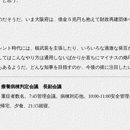
、と思う。
のだそうだ。いま大阪府は、借金５兆円も抱えて財政再建団体
る。
ント時代には、核武装を主張したり、いろいろな過激な発言
してはこんなやり方は通用しないばかりか直ちにマイナスの烙
あるようだ。どんな知事を目指すのか、今後の彼に注目した
談 療養病棟判定会議 長副会議
重症者数名。7:45管理会議。病棟対応他。10:00-11:00安全管理者
0帰宅、夕食、21:15就寝。