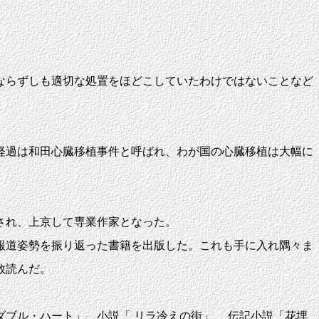
ならずしも適切な処置をほどこしていたわけではないことなど
経過は和田心臓移植事件と呼ばれ、わが国の心臓移植は大幅に
され、上京して専業作家となった。
報道姿勢を振り返った書籍を出版した。これも手に入れ隅々ま
数読んだ。
ブル・ハート」、小説「 リラ冷えの街」、 伝記小説「花埋