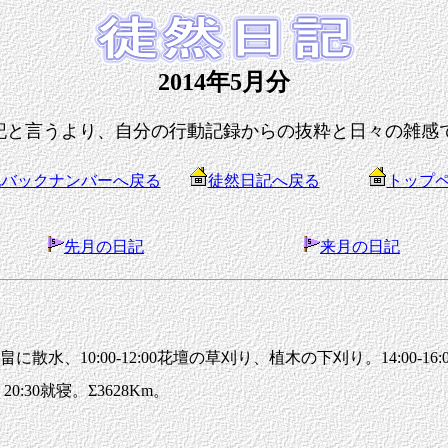
2014年5月分
記と言うより、自分の行動記録からの抜粋と日々の雑感
記バックナンバーへ戻る
徒然日記へ戻る
トップ
先月の日記
来月の日記
散水、10:00-12:00花壇の草刈り、植木の下刈り。14:00-1
:30就寝。Σ3628Km。