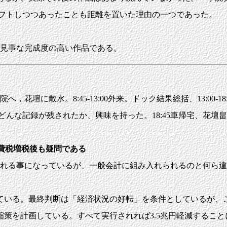
シフトしつつあったことも距離を置いた理由の一つであった。
。見事な完成度の高い作品である。
へ，花壇に散水。8:45-13:00外来。ドック結果総括、13:00
記録が残されたか、興味を持った。18:45車帰宅、花壇畠に散水。1
へ消費税増税後も疑問である
れる事になっているが、一般会計に組み入れられるのと何ら違
ている。最終判断は「経済状況の好転」を条件としているが、こ
策を計画している。すべて実行されれば3.5兆円軽減すること