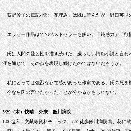
荻野吟子の伝記小説「花埋み」は既に読んだが、野口英世の
エッセー作品はでのベストセラーも多い。「鈍感力」「欲
氏は人間の愛と性を描き続けた。嫌らしい情痴小説と言われ
涯を通じて、その点を表現し続けたのではないだろうか。
私にとっては強烈な存在感があった作家である。氏の死を機
今なら氏の言いたかったことが分かるかもしれない。
5/29（木）快晴 外来 飯川病院
1:00起床．文献等資料チェック、7:55徒歩飯川病院着、花に散