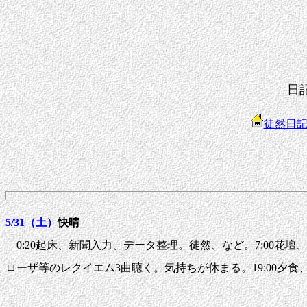
日
徒然日
5/31（土）
快晴
0:20起床、新聞入力、データ整理。徒然、など。7:00花壇、畠に
ローザ等のレクイエム3曲聴く。気持ちが休まる。19:00夕食、20