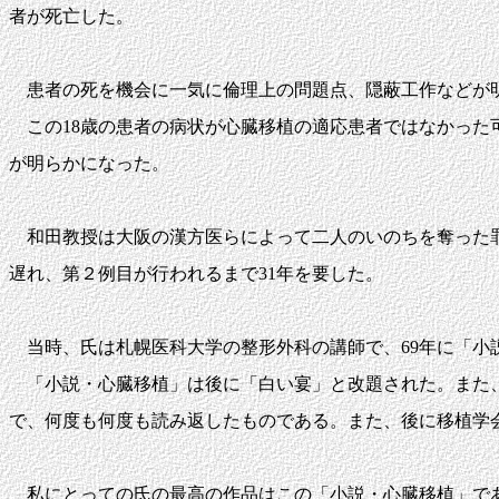
者が死亡した。
患者の死を機会に一気に倫理上の問題点、隠蔽工作などが
この18歳の患者の病状が心臓移植の適応患者ではなかった
が明らかになった。
和田教授は大阪の漢方医らによって二人のいのちを奪った罪
遅れ、第２例目が行われるまで31年を要した。
当時、氏は札幌医科大学の整形外科の講師で、69年に「小
「小説・心臓移植」は後に「白い宴」と改題された。また、
で、何度も何度も読み返したものである。また、後に移植学
私にとっての氏の最高の作品はこの「小説・心臓移植」であ