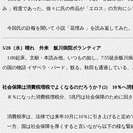
み 」程度であった。徐々に氏の作品が「エロス」の方向に
今回氏の訃報を聞いて 小説「花埋み 」を読み返してみた
5/28（水）晴れ 外来 飯川病院ボランティア
1:00起床。文献・本読み他、いつもの如し。7:55徒歩飯川病院
の国の物語 イザベラ・バード」観る。秋田も通過している、どんな
社会保障は消費税増税でよくなるのだろうか？(2) 10％
８％になった消費税増税分、5兆円は社会保障のために回さ
消費税率は、法律では来年10月に10％に引き上げると定め
一方、国は社会保障を厚くすると言いながら以下の様な緊縮