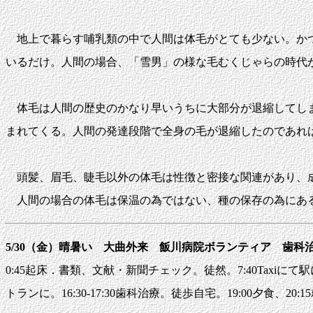
地上で暮らす哺乳類の中で人間は体毛がとても少ない。かつ
いるだけ。人間の場合、「雪男」の様な毛むくじゃらの時代
体毛は人間の歴史のかなり早いうちに大部分が退縮してしま
まれてくる。人間の発達段階で全身の毛が退縮したのであれ
頭髪、眉毛、睫毛以外の体毛は性徴と密接な関連があり、
人間の場合の体毛は保温の為ではない、種の保存の為にあ
5/30（金）晴暑い 大曲外来 飯川病院ボランティア 歯科
0:45起床．書類、文献・新聞チェック。徒然。7:40Taxiにて駅
トランに。16:30-17:30歯科治療。徒歩自宅。19:00夕食、20:1