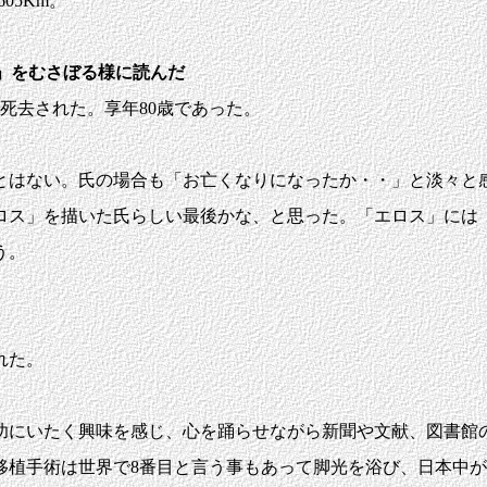
05Km。
植」をむさぼる様に読んだ
死去された。享年80歳であった。
はない。氏の場合も「お亡くなりになったか・・」と淡々と
ロス」を描いた氏らしい最後かな、と思った。「エロス」には
う。
れた。
にいたく興味を感じ、心を踊らせながら新聞や文献、図書館の
移植手術は世界で8番目と言う事もあって脚光を浴び、日本中