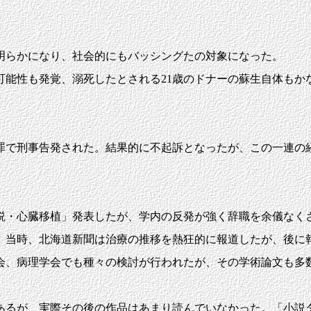
明らかになり、社会的にもバッシングたの対象になった。
可能性も発覚、溺死したとされる21歳のドナーの蘇生自体もか
で刑事告発された。結果的に不起訴となったが、この一連の
説・心臓移植」発表したが、学内の反発が強く辞職を余儀なく
当時、北海道新聞は治療の推移を熱狂的に報道したが、後に
会、病理学会でも種々の検討が行われたが、その学術論文も多
るが、実際その後の作品はあまり読んでいなかった。「小説ダ