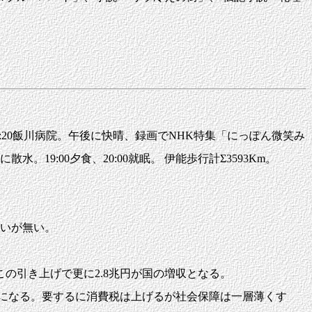
-18:20飯川病院。午後に快晴、録画でNHK特集「にっぽん微笑み
9:00夕食、20:00就眠。 伊能歩行計Σ3593Km。
いが無い。
の引き上げで更に2.8兆円が国の増収となる。
になる。要するに消費税は上げるが社会保障は一層薄くす