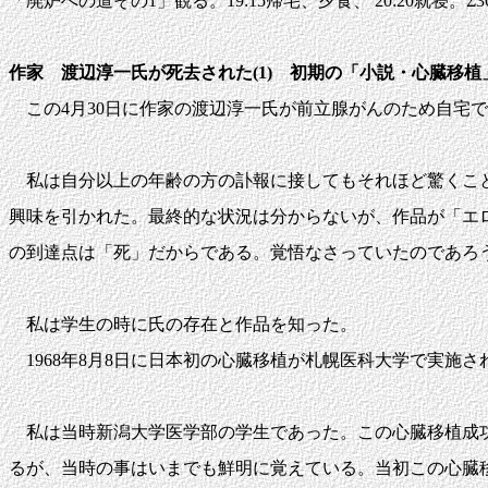
「廃炉への道その1」観る。19:15帰宅、夕食、 20:20就寝。Σ36
作家 渡辺淳一氏が死去された(1) 初期の「小説・心臓移
この4月30日に作家の渡辺淳一氏が前立腺がんのため自宅で
私は自分以上の年齢の方の訃報に接してもそれほど驚くこと
興味を引かれた。最終的な状況は分からないが、作品が「エ
の到達点は「死」だからである。覚悟なさっていたのであろ
私は学生の時に氏の存在と作品を知った。
1968年8月8日に日本初の心臓移植が札幌医科大学で実施さ
私は当時新潟大学医学部の学生であった。この心臓移植成功
るが、当時の事はいまでも鮮明に覚えている。当初この心臓