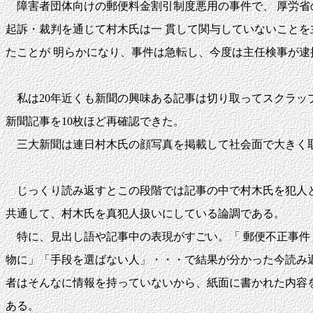
障害者団体向けの郵便料金割引制度悪用の事件で、 厚労省
起訴・裁判を通じて村木氏は一 貫して関与していないこと
たことが 明らかになり、事件は急転し、今度は主任検事が
私は20年近くも新聞の興味ある記事は切り取ってスクラッ
新聞記事を10枚ほど再確認できた。
三大新聞は連日村木氏の顔写真を掲載して社会面で大きく
じっくり読み返すとこの段階では記事の中で村木氏を犯人と
共通して、村木氏を真犯人扱いにしている論調である。
特に、見出し語や記事中の表現がすごい。「 郵便不正事件 
物に」「手段を選ばない人」・・・で結果が分かった今読み
者はそんなに情報を持っていないから、紙面に書かれた内容
ある。