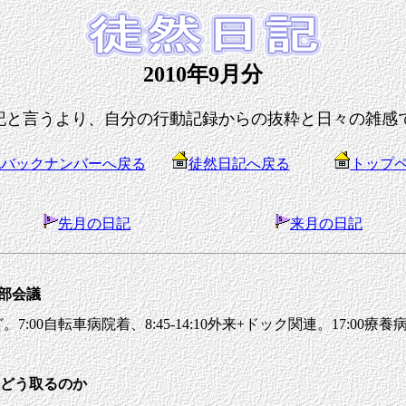
2010年9月分
記と言うより、自分の行動記録からの抜粋と日々の雑感
記バックナンバーへ戻る
徒然日記へ戻る
トップ
先月の日記
来月の日記
療部会議
00自転車病院着、8:45-14:10外来+ドック関連。17:00療養
をどう取るのか