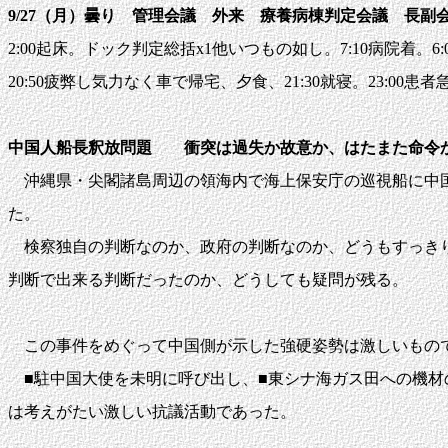
9/27（月）曇り 管理会議 外来 療養病棟判定会議 長
2:00起床。ドック判定総括x1他いつもの如し。7:10病院着。6:00回
20:50疲弊し気力なく車で帰宅、夕食、21:30就寝。23:00
中国人船長釈放問題 衝突は過失か故意か、はたまた命令
沖縄県・尖閣諸島周辺の領海内で海上保安庁の巡視船に中国
た。
検察独自の判断なのか、政府の判断なのか、どうもすっきり
判断で出来る判断だったのか、どうしても疑問が残る。
この事件をめぐって中国側が示した強硬姿勢は激しいもの
■駐中国大使を未明に呼び出し、■東シナ海ガス田への機材
は考えがたい激しい抗議活動であった。