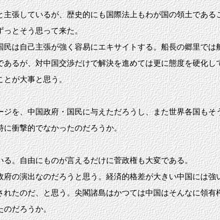
主張しているが、歴史的にも国際法上もわが国の領土である
ずっとそう思って来た。
民は自己主張が強く容易にエキサイトする。船長の郷里では船
であるが、対中国交渉だけで解決を進めては更に態度を硬化して
ことが大事と思う。
ジを、中国政府・国民に与えただろうし、また世界各国もそ
特に衝撃的でなかったのだろうか。
いる。自由にものが言えるだけに菅政権も大変である。
府の演出なのだろうと思う。経済的格差が大きい中国には強い
されたのだ、と思う。尖閣諸島はかつては中国はそんなに領有権
たのだろうか。