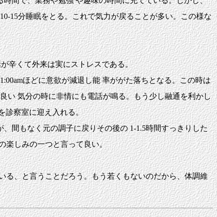
なる時間で、業務や勉強 や趣味の時間に充てている。しかし、
ま10-15分睡眠をとる。これで気力が戻ることが多い。この様な
話が辛くて外来は実にストレスである。
00amほどに意欲が減退し能 率ががた落ちとなる。この時は
良い 気分の時に非情にも電話が鳴る。もう少し融通を利かし
を診察室に迎え入れる。
もなく元の調子に戻りその後の 1-1.5時間すっきりした
での楽しみの一つと言って良い。
ている、と言うことだろう。もう若くもないのだから、体調維