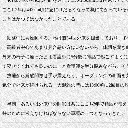
40代の頃から私は年間を通して1:30-2:30amには起
ここ1-2年は4:00am頃に急にけだるくなって机に向かって
ことはかつてはなかったことである。
勤務中にも座睡する。私は週3-4回外来を担当しており、多
高齢者中心であまり具合悪い方はいないから、体調を聞き血圧
外来の椅子に座ったまま看護師に5分後に電話で起こすよう
て寝せてくれても良いのに、と看護師を半分恨みながら、そ
熟睡から覚醒間際は手が震えたり、オーダリングの画面を見て
気分で外来が続けられる。大混雑の時には13:00頃に2回目
早朝、あるいは外来中の睡眠は共にここ1-2年で頻度が増
持のために考えなければならない事項の一つとなってきた。