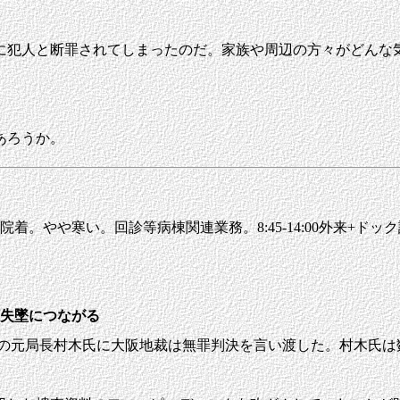
犯人と断罪されてしまったのだ。家族や周辺の方々がどんな
あろうか。
院着。やや寒い。回診等病棟関連業務。8:45-14:00外来+ドッ
頼失墜につながる
の元局長村木氏に大阪地裁は無罪判決を言い渡した。村木氏は