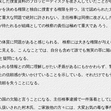
した捜査資料のフロッピーディスクを改ざんしていたことが
を決める権限と独自に捜査する権限を持つ。法で認められた大
て重大な問題で絶対に許されない。主任検事は同僚に改ざんした
が待たれるが組織としての検察の責任は極めて重大であ ろう。
体質に問題があると感じられる。 検察には大きな権限が与え
に見える。こ んなことでは、自分も含めて誰でも無実の罪に陥
と疑問にもなる。
れる情報との間に理解しがたい矛盾があるにもかかわらず、警
上の信頼感が失いかけていることを示している。それだけでも十
信頼を失うことになる。
国の欠陥と言うことになる。主任検事逮捕で一件落着としては
人扱いされた村木氏、ご家族他の方々には、大変お気の毒な事件