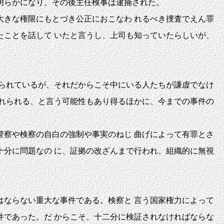
明らかになり、その後主任検事は逮捕された。
きな権限にもとづき公正におこなわ れるべき捜査でえん罪
ことを話して いたと言うし、上司も知っていたらしいが、
られているが、それだからこそ中にいる人たちが謙虚でなけ
れられる、と言う可能性もあり得るほかに、今までの事件の
察や検察の自白の強制や事実のねじ 曲げによって有罪とさ
分に問題なの に、証拠の改ざんまで行われ、組織的に無視
ならない重大な事件である。検察と 言う国家権力によって
であった。だ からこそ、十二分に検証されなければならな