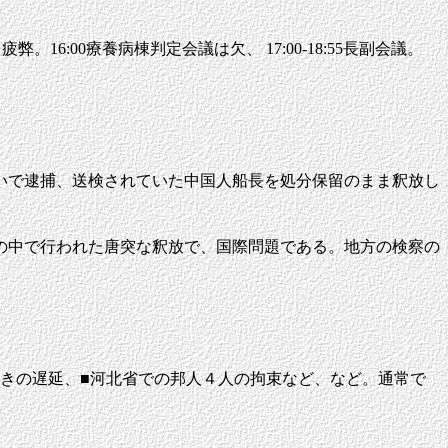
疲弊。16:00療養病棟判定会議は欠、 17:00-18:55長副会議。
いで逮捕、送検されていた中国人船長を処分保留のまま釈放し
の中で行われた唐突な釈放で、国際問題である。地方の検察の
きの遅延、■河北省での邦人４人の拘束など、など。通常で