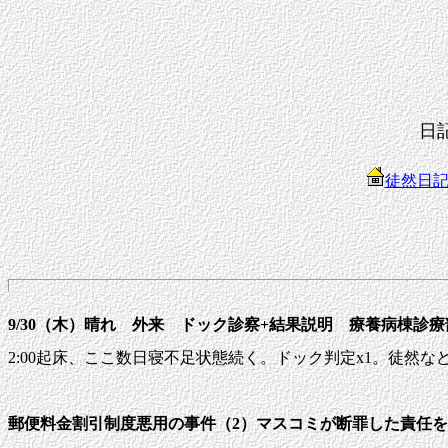
日
徒然日
9/30（木）晴れ 外来 ドック診察+結果説明 療養病棟診
2:00起床、ここ数日寝不足状態続く。ドック判定x1。徒然など。7:
郵便料金割引制度悪用の事件（2）マスコミが断罪した責任