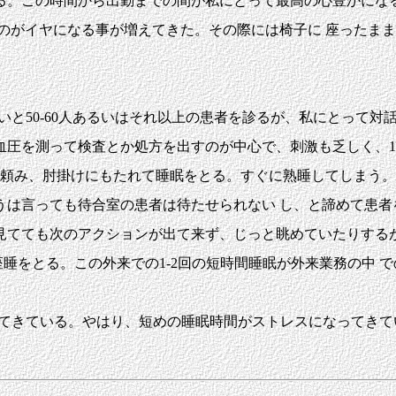
床している。この時間から出勤までの間が私にとって最高の心豊かに
いるのがイヤになる事が増えてきた。その際には椅子に 座ったま
いと50-60人あるいはそれ以上の患者を診るが、私にとって対
を測って検査とか処方を出すのが中心で、刺激も乏しく、11:
に頼み、肘掛けにもたれて睡眠をとる。すぐに熟睡してしまう。
うは言っても待合室の患者は待たせられない し、と諦めて患者
ても次のアクションが出て来ず、じっと眺めていたりするが、間
の座睡をとる。この外来での1-2回の短時間睡眠が外来業務の中 
えてきている。やはり、短めの睡眠時間がストレスになってき