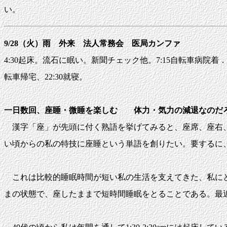
い。
9/28（火）雨 外来 法人常務会 医局カンファ
4:30起床。流石に眠い。新聞チェック他。7:15自転車病院着．回診・病
転車帰宅、22:30就寝。
一日数回、座睡・微睡を楽しむ 体力・気力の減退なのだ
漢字「座」が先頭に付く熟語を挙げてみると、座席、座右、
い頃からの私の特技に座睡という単語を創りたい。要するに
これは比較的睡眠時間が短い私の生活を支えてきた、私にと
まの状態で、座したままで短時間睡眠をとることである。最