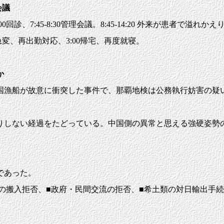
副会議
診、7:45-8:30管理会議。8:45-14:20 外来が患者で溢れかえり
患者急変、再出勤対応、3:00帰宅、再度就寝。
か
漁船が故意に衝突した事件で、那覇地検は公務執行妨害の疑
しない経過をたどっている。中国側の異常と思える強硬姿勢
であった。
の搬入拒否、■政府・民間交流の拒否、■希土類の対日輸出手続