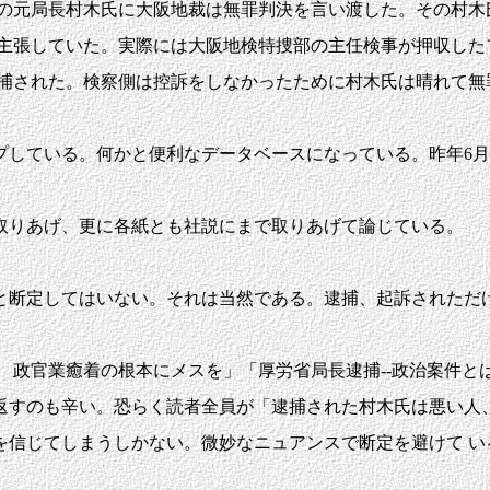
の元局長村木氏に大阪地裁は無罪判決を言い渡した。その村木
を主張していた。実際には大阪地検特捜部の主任検事が押収した
逮捕された。検察側は控訴をしなかったために村木氏は晴れて無
プしている。何かと便利なデータベースになっている。昨年6
取りあげ、更に各紙とも社説にまで取りあげて論じている。
断定してはいない。それは当然である。逮捕、起訴されただ
政官業癒着の根本にメスを」「厚労省局長逮捕--政治案件と
返すのも辛い。恐らく読者全員が「逮捕された村木氏は悪い人、
を信じてしまうしかない。微妙なニュアンスで断定を避けて い