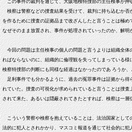
この事件の裁判を通じて、大阪地検特捜部の主任検事が押収
検察は警察などの捜査結果を受けて、裁判に持ち込むか否か
を作るために捜査の証拠品まで改ざんしたと言うことは極め
なぜそのまま放置され、事件が処理されていったのか、解明
今回の問題は主任検事の個人の問題と言うよりは組織全体の
ればならないのに、組織的に倫理観を失ってしまっている様
検察特捜部の判断にも同様な経過はなかったのであ ろうか、
足利事件でも分かるように、過去の冤罪事件は証拠から得ら
れていた。捜査の可視化が求められていると言うことは捜査
されて来た、あるいは隠蔽されてきたとすれば、検察は一層
こういう警察や検察を抱えていることは、法治国家としての
法的に犯人とされかかり、マスコミ報道を通じて社会的に犯