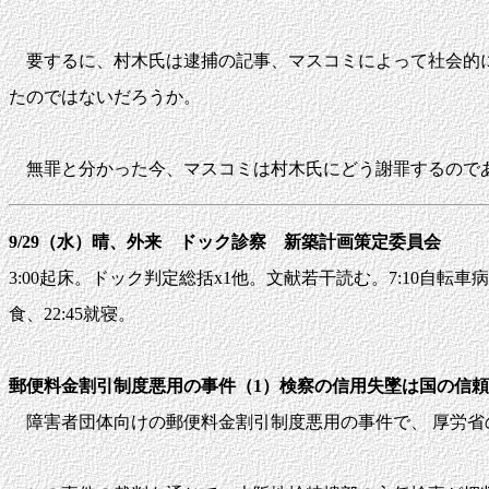
要するに、村木氏は逮捕の記事、マスコミによって社会的に
たのではないだろうか。
無罪と分かった今、マスコミは村木氏にどう謝罪するので
9/29（水）晴、外来 ドック診察 新築計画策定委員会
3:00起床。ドック判定総括x1他。文献若干読む。7:10自転車病
食、22:45就寝。
郵便料金割引制度悪用の事件（1）検察の信用失墜は国の信
障害者団体向けの郵便料金割引制度悪用の事件で、 厚労省