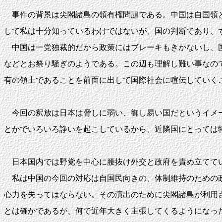
事件の背景は尖閣諸島の領有権問題である。中国は自国領と
して私は十分知っているわけではないが、国の判断であり、
中国は一党独裁的だから政策にはブレーキもきかないし、国
などとお祭り騒ぎのようである。この辺も理解し難い事なの
有の領土であることを前面に出して国際社会に喧伝していく
今回の釈放は日本は脅しに弱い、御し易い国だというイメー
とかでいろいろ諍いを起こしているから、近隣国にとっては
日本国内では野党を中心に腰抜け外交と政府を責め立てて
私は中国の今回の対応は自国民向きの、体制維持のための政
心力を失ってはならない。その演出のために尖閣諸島が利用
とは確かであるが、何で近年大きく主張してくるようになっ