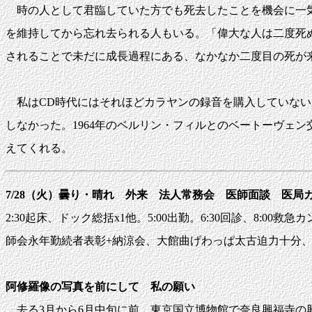
時の人として君臨していた方でも死去したことを機会に一気
を維持してから忘れ去られる人もいる。「偉大な人は二度死
されることで未だに成長過程にある、なかなか二度目の死が
私はCD時代にはそれほどカラヤンの録音を購入していない
しなかった。1964年のベルリン・フィルとのベートーヴェ
えてくれる。
7/28（火）曇り・晴れ 外来 法人常務会 医師面談 医局
2:30起床、ドック総括x1他。5:00出勤。6:30回診、8:00救急カンフ
師会永年勤続者表彰+納涼会、大館曲げわっぱ太古迫力十分、中座。
阿修羅像の写真を前にして 私の願い
去る3月から6月中旬に前、東京国立博物館で奈良興福寺の興