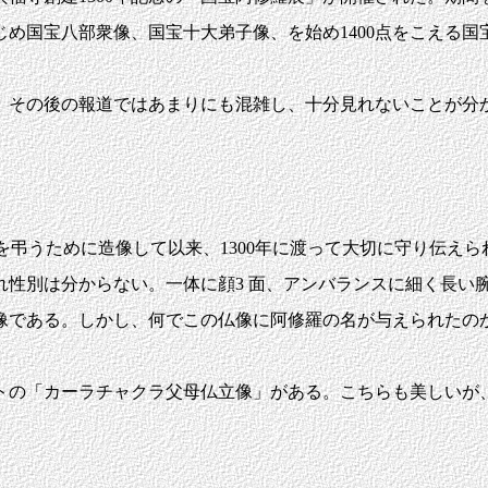
め国宝八部衆像、国宝十大弟子像、を始め1400点をこえる国
その後の報道ではあまりにも混雑し、十分見れないことが分
提を弔うために造像して以来、1300年に渡って大切に守り伝えら
性別は分からない。一体に顔3 面、アンバランスに細く長い腕
像である。しかし、何でこの仏像に阿修羅の名が与えられたの
の「カーラチャクラ父母仏立像」がある。こちらも美しいが