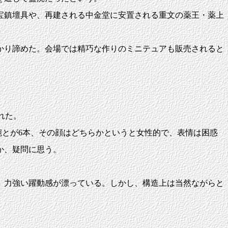
宝鎮壇具や、再建される中金堂に安置される重文の薬王・薬上
かり諦めた。会場では精巧な作りのミニテュアも販売されると
れた。
とが6本、その顔はどちらかというと女性的で、表情は困惑
か、疑問に思う。
、力強い躍動感が漂っている。しかし、構造上は当然ながらと