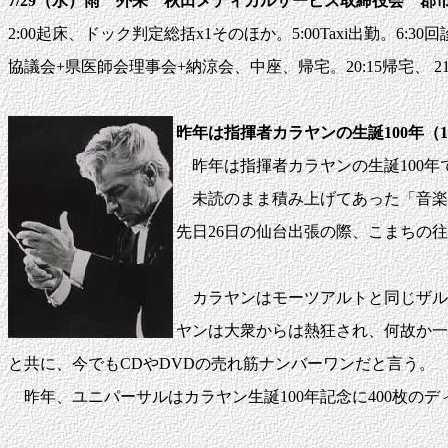
7/29（水）雨 外来 秋田メディカルサービズ取締役会 郡
2:00起床、ドック判定総括x1そのほか。5:00Taxi出勤。6:30
協議会+県医師会理事会+納涼会、中座、帰宅。20:15帰宅、 21
昨年は指揮者カラヤンの生誕100年（
昨年は指揮者カラヤンの生誕100年
未読のまま積み上げてあった「音楽の
先日26日の仙台出張の際、こまちの
カラヤンはモーツアルトと同じザルツ
ヤンは大衆からは熱狂され、何故か一
と共に、今でもCDやDVDの売れ筋ナンバーワンだと言う。
昨年、ユニパーサルはカラヤン生誕100年記念に400枚の