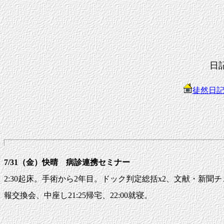
日
徒然日
7/31（金）快晴 病診連携セミナー
2:30起床。手術から2年目。ドック判定総括x2、文献・新聞チェッ
報交換会、中座し21:25帰宅、22:00就寝。