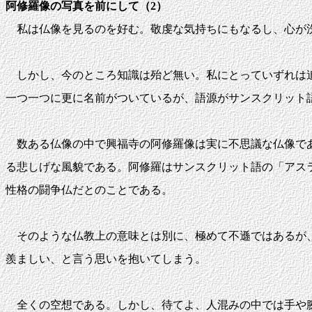
阿修羅像の写真を前にして（2）
私は仏像を見るのを好む。敬虔な気持ちにもなるし、心が
しかし、今のところ知識は殆ど無い。私にとっていずれは追
一つ一つに更に名前がついているが、語源がサンスクリット
数ある仏像の中で興福寺の阿修羅像は実に不思議な仏像であ
る悲しげな風貌である。阿修羅はサンスクリット語の「アス
性格の闘争仏だとのことである。
そのような仏教上の意味とは別に、極めて不遜ではあるが、
羨ましい、と言う思いを抱いてしまう。
全くの空想である。しかし、待てよ、人混みの中では手や腕