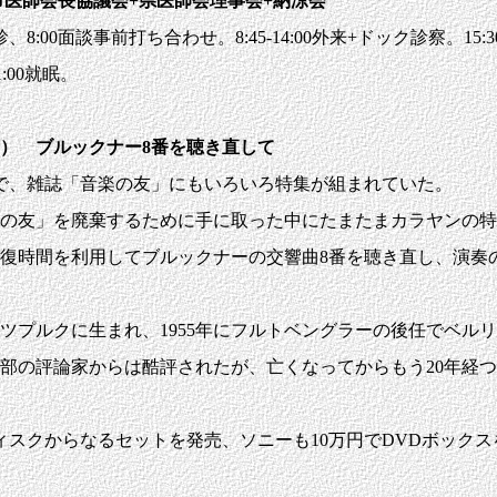
市医師会長協議会+県医師会理事会+納涼会
回診、8:00面談事前打ち合わせ。8:45-14:00外来+ドック診察。1
:00就眠。
1） ブルックナー8番を聴き直して
で、雑誌「音楽の友」にもいろいろ特集が組まれていた。
友」を廃棄するために手に取った中にたまたまカラヤンの特集
往復時間を利用してブルックナーの交響曲8番を聴き直し、演奏
プルクに生まれ、1955年にフルトベングラーの後任でベル
部の評論家からは酷評されたが、亡くなってからもう20年経つ
ディスクからなるセットを発売、ソニーも10万円でDVDボック