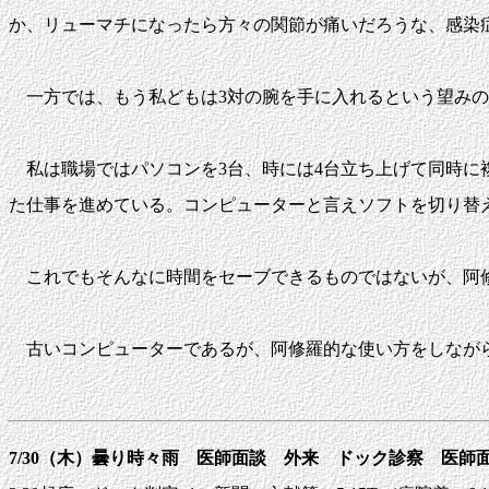
か、リューマチになったら方々の関節が痛いだろうな、感染
一方では、もう私どもは3対の腕を手に入れるという望みの
私は職場ではパソコンを3台、時には4台立ち上げて同時に
た仕事を進めている。コンピューターと言えソフトを切り替
これでもそんなに時間をセーブできるものではないが、阿修
古いコンピューターであるが、阿修羅的な使い方をしながら
7/30（木）曇り時々雨 医師面談 外来 ドック診察 医