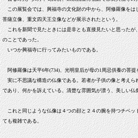
この展覧会では、興福寺の文化財の中から、阿修羅像をはじ
菩薩立像、重文四天王立像などが展示されたという。
これを新聞で見たときには是非とも直接見たいと思ったが、
のことであった。
いつか興福寺に行ってみたいものである。
阿修羅像は天平6年(734)、光明皇后が母の1周忌供養の菩
実に不思議な構造の仏像である。若者か子供の像と考えられ
であり、何かを訴えている。清楚な雰囲気が漂う、美しい仏
これと同じような仏像は４つの顔と２４の腕を持つチベット
ても複雑である。