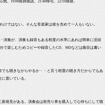
応他。19:00医師面談。21:40帰宅、22:10就寝。
わけではない。そんな音楽家は彼を含めて一人もいない。
・演奏が、演奏も録音もある程度の水準にあれば簡単に没頭
分で楽しむためコピーや録音したCD、MDなどは曲目は書い
楽でも聴きながらやるか・・と言う程度の聴き方だからでもあ
方に置いている。
に新発見がある。演奏会は前売り券を購入して心待ちにして聴