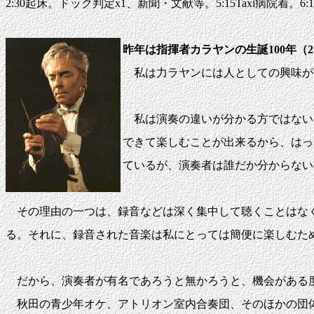
2:30起床。ドック判定x1、新聞・文献等。5:15Taxi病院着。6:1
昨年は指揮者カラヤンの生誕100年（
私は力ラヤンには人としての興味が
私は演奏の違いが分かる方ではない
できて楽しむことが出来るから、はっ
ているが、演奏者は誰だか分からない
その理由の一つは、録音などは深く集中して聴くことはなく
る。それに、録音された音楽は私にとっては簡便に楽しむた
だから、演奏者が有名であろうと無かろうと、機会がある
秋田の青少年オケ、アトリオン室内合奏団、そのほかの団体