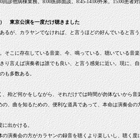
0回診他病棟業務。8:00医師面談。8:45-14:00外来。15:00患者対
2） 東京公演を一度だけ聴きました
あるが、カラヤンでなければ、と言うほどの好んでいると言う
。そこに存在している音楽、今、鳴っている、聴いている音楽
きり言えば演奏者は誰でも良い、と言う感覚に近い。現に、自
のも多数ある。
、殆ど何かをしながら、それだけでは時間が勿体ないから音
めの、曲を知るための、便利な道具であって、本命は演奏会の
度に出かける。
の演奏会の方がカラヤンの録音を聴くより楽しいし、聴く度