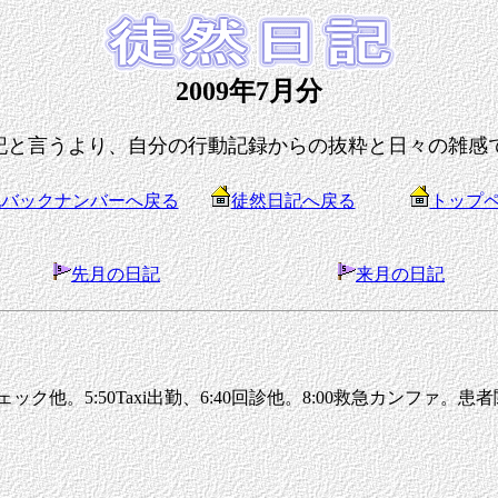
2009年7月分
記と言うより、自分の行動記録からの抜粋と日々の雑感
記バックナンバーへ戻る
徒然日記へ戻る
トップ
先月の日記
来月の日記
ク他。5:50Taxi出勤、6:40回診他。8:00救急カンファ。患者