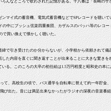
ろんなところで歌わされた記憶がある。十八番は「長崎のザ
ンマイ式の蓄音機、電気式蓄音機などでSPレコードを聴いて
ードの中にブッシュ弦楽四重奏団、カザルスのバッハ等のレコー
ので買い換えて懐かしく聴いた。
緯で引き受けたのか分からないが、小学校から依頼されて備
話した内容を直ぐに聞き返すことが出来ることに大きな驚きを
ている。このころの大卒の初任給は1.5万円程度と昭和史の本
って、高校生の頃で、バス通学を自転車に替えて約一年貯金、
飛び出た。音には満足出来なかったがラジオの深夜の音楽番組