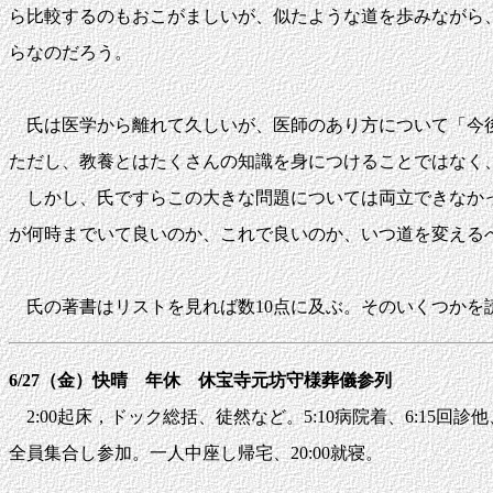
ら比較するのもおこがましいが、似たような道を歩みながら
らなのだろう。
氏は医学から離れて久しいが、医師のあり方について「今後
ただし、教養とはたくさんの知識を身につけることではなく
しかし、氏ですらこの大きな問題については両立できなかっ
が何時までいて良いのか、これで良いのか、いつ道を変える
氏の著書はリストを見れば数10点に及ぶ。そのいくつかを
6/27（金）快晴 年休 休宝寺元坊守様葬儀参列
2:00起床，ドック総括、徒然など。5:10病院着、6:15回診
全員集合し参加。一人中座し帰宅、20:00就寝。