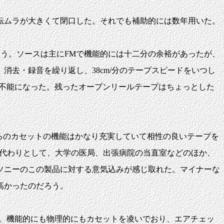
転ムラが大きくて閉口した。それでも補助的には数年用いた。
思う。ソースは主にFMで機能的には十二分の余裕があったが、
消去・録音を繰り返し、38cm/分のテープスピードをいつし
頃修理不能になった。残ったオープンリールテープはちょっとした
ころのカセットの機能はかなり充実していて相性の良いテープを
ッキ代わりとして、大学の医局、出張病院の当直室などのほか、
ソニーのこの製品に対する意気込みが感じ取れた。マイナーな
高かったのだろう。
である。機能的にも物理的にもカセットを凌いでおり、エアチェッ