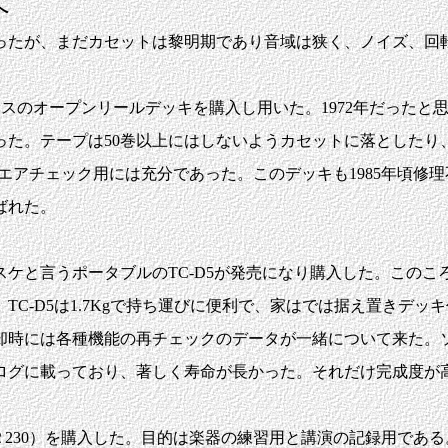
録へ
あったが、まだカセットは黎明期であり音域は狭く、ノイズ、回
スのオープンリールデッキを購入し用いた。1972年だったと
た。テープは50巻以上にはしないようカセットに落としたり、
もFMエアチェック用には充分であった。このデッキも1985年
ばれた。
スケと言うポータブルのTC-D5が発売になり購入した。この
C-D5は1.7Kgで持ち運びに便利で、家はでは据え置きデ
却時には各種機能の再チェックのデータが一緒について来た。
ログに載っており、著しく寿命が長かった。それだけ完成度が
ic-ＭＲ230）を購入した。目的は楽器の練習用と講演の記録用