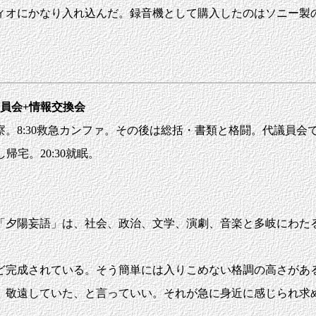
ディオにかなり入れ込んだ。録音機として購入したのはソニー製
員会+情報交換会
ク診察。8:30救急カンファ。その後は総括・書類と格闘。代議員会での事業
し帰宅。20:30就眠。
「夕陽妄語」は、社会、政治、文学、演劇、音楽と多岐にわた
完成されている。そう簡単には入りこめない格調の高さがあ
、敬遠していた、と言っていい。それが急に身近に感じられ求