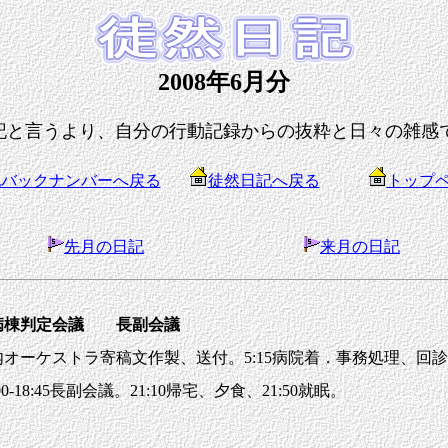
2008年6月分
記と言うより、自分の行動記録からの抜粋と日々の雑感
記バックナンバーへ戻る
徒然日記へ戻る
トップ
先月の日記
来月の日記
療養病棟判定会議 長副会議
ケストラ寄稿文作製、送付。5:15病院着．事務処理、回診他。7:4
-18:45長副会議。21:10帰宅、夕食、21:50就眠。