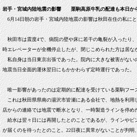
岩手・宮城内陸地震の影響 栗駒高原牛乳の配達も本日か
6月14日朝の岩手・宮城内陸地震の影響は秋田在住の私に
秋田市は震度4で、病院の壁や床に若干の亀裂が入ったり、
時エレベーターが全機停止したが、閉じこめられた方は居な
私自身は当日東京出張であった。院内に大きな被害がないの
地震当日全面的運休翌日にもかかわらず定時運行であった。
唯一影響があったのは定期的に配達を受けている栗駒フー
これは秋田県県南の湯沢市皆瀬にある会社で、地熱を利用し
店からの連絡では地震で断水となり、一時製造ラインを停め
給水は翌々日には再開したとのことであるが、ラインやビン
が届くのを待ったとのこと。22日夜に異常がないことが判明