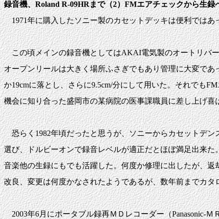
録音機、Roland R-09HRまで（2）FMエアチェックから生
1971年に購入したソニー製のカセットデッキは便利では
この頃メインの録音機としてはAKAI電気製のオートリバー
オープンリールは大きく場所ふさぎでもあり管理に大変であっ
か19cmに落とし、さらに9.5cm/分にして用いた。それで
機会に知り合った盛岡市の某病院の医事課職員に差し上げ喜
恐らく1982年頃だったと思うが、ソニーからカセットデン
選び、ドルビーオンで録音レベルが適正だとほぼ満足出来た。T
音楽他の生録にもでも活躍した。何度か修理に出したが、返
改良、変更は何度かなされたようであるが、数年前までカタ
2003年6月にポータブル録再ＭＤレコーダー（Panason