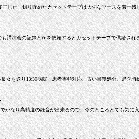
終了した。録り貯めたカセットテープは大切なソースを若干残
でも講演会の記録とかを依頼するとカセットテープで供給され
長女を送り13:30病院、患者書類対応、古い書籍処分。退院時総括
クへ
体のままでかなり高精度の録音が出来るので、今のところとても気