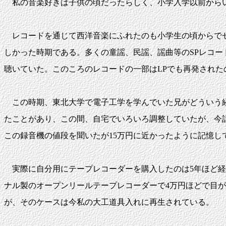
私の音楽好きは子供の頃だったらしく、小学入学以前からい
レコードを通じて西洋音楽にふれたのも小学生の頃からでゼ
しかった時期である。多くの童謡、民謡、謡曲等のSPレコ
聴いていた。このころのレコードの一部はLPでも再発された
この時期、東北大学で電子工学を学んでいた兄がどういう経
たことがあり、この間、自宅でいろいろ調整していたが、今
この録音機の値段を聞いたが15万円に近かったように記憶し
実際に自分用にテープレコーダーを購入したのは5年ほど経
ナル製のオープンリールテープレコーダーで4万円ほどで目が
が、そのケースは今私の大工道具入れに再生されている。