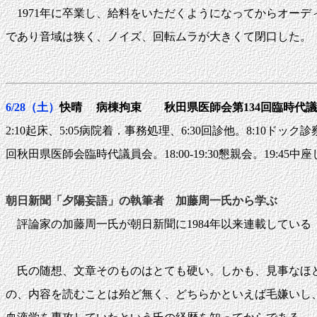
1971年に卒業し、給料をいただくようになってからオー
であり音域は狭く、ノイズ、回転ムラが大きくて閉口した。
6/28（土）
快晴 病棟拘束 秋田県医師会第134回臨時代議
2:10起床、5:05病院着．事務処理、6:30回診他。8:10ドッ
回秋田県医師会臨時代議員会。18:00-19:30懇親会。19:45中座
朝日新聞「夕陽妄語」の執筆者 加藤周一氏から学ぶ
評論家の加藤周一氏が朝日新聞に1984年以来連載している
氏の随想、文章そのものはとても硬い。しかも、見事なほど
の、内容を読むことは殆ど無く、どちらかといえば毛嫌いし