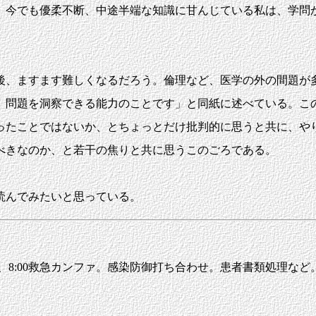
、今でも優柔不断、中途半端な知識に甘んじている私は、学問
、ますます難しくなるだろう。倫理など、医学の外の間題が
、問題を洞察できる能力のことです」と同紙に述べている。こ
たことではないか、とちょっとだけ批判的に思うと共に、や
べきなのか、と若干の焦りと共に思うこのごろである。
読んでみたいと思っている。
他、8:00救急カンファ。感染防御打ち合わせ。患者書類処理など。13: