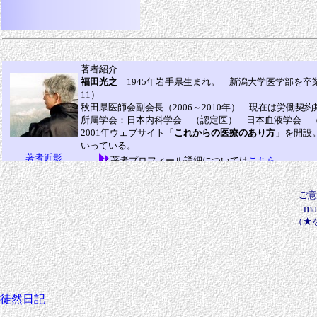
ご
mai
（★
徒然日記