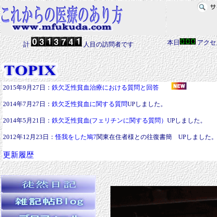
本日
アクセ
計
人目の訪問者です
2015年9月27日：
鉄欠乏性貧血治療における質問と回答
2014年7月27日：
鉄欠乏性貧血に関する質問
UPしました。
2014年5月21日：
鉄欠乏性貧血(フェリチンに関する質問）
UPしました。
2012年12月23日：
怪我をした鳩7
関東在住者様との往復書簡 UPしました
更新履歴