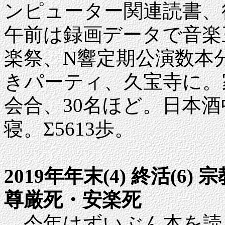
ンピューター関連読書、
午前は録画データで音楽
楽祭、N響定期公演数本分
きパーティ、久宝寺に。
会合、30名ほど。日本酒
寝。Σ5613歩。
2019年年末(4) 終活(
尊厳死・安楽死
今年はずいぶん本を読