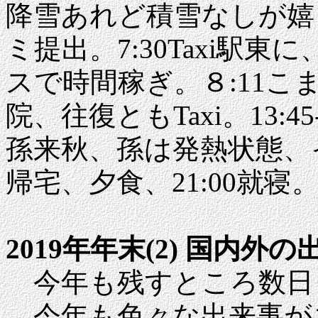
降雪あれど積雪なしが嬉し
ミ提出。7:30Taxi駅
スで時間稼ぎ。８:11こまち
院、往復ともTaxi。13:4
孫来秋、孫は発熱状態、イ
帰宅、夕食、21:00就寝。
2019年年末(2) 国内外の
今年も残すところ数日
今年も色々な出来事が