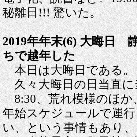
秘離日!!! 驚いた。
2019年年末(6) 大晦
ちで越年した
本日は大晦日である。
久々大晦日の日当直に
8:30、荒れ模様のほ
年始スケジュールで運行
い、という事情もあり、