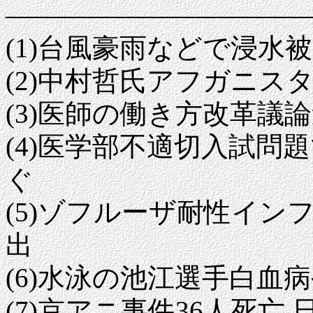
―――――――――――
(1)台風豪雨などで浸水
(2)中村哲氏アフガニス
(3)医師の働き方改革議
(4)医学部不適切入試問
ぐ
(5)ゾフルーザ耐性イ
出
(6)水泳の池江選手白血
(7)京アニ事件36人死亡