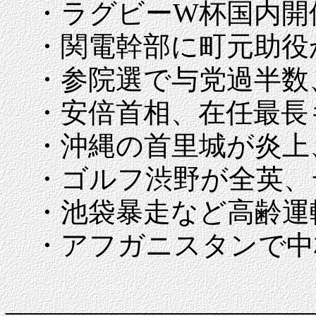
・ラグビーW杯国内開催
・関電幹部に町元助役か
・参院選で与党過半数
・安倍首相、在任最長
・沖縄の首里城が炎上
・ゴルフ渋野が全英、
・池袋暴走など高齢運
・アフガニスタンで中
―――――――――――