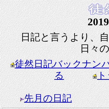
201
日記と言うより、
日々
徒然日記バックナン
る
ト
先月の日記