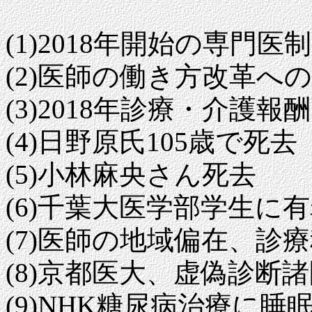
(1)2018年開始の専
(2)医師の働き方改革へ
(3)2018年診療・介護
(4)日野原氏105歳で死去
(5)小林麻央さん死去
(6)千葉大医学部学生に
(7)医師の地域偏在、診
(8)京都医大、虚偽診断
(9)NHK糖尿病治療に睡