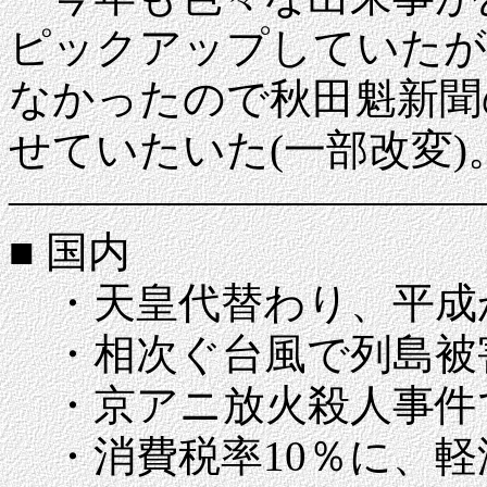
ピックアップしていたが
なかったので秋田魁新聞の記事
せていたいた(一部改変)
―――――――――――
■ 国内
・天皇代替わり、平成
・相次ぐ台風で列島被
・京アニ放火殺人事件で
・消費税率10％に、軽