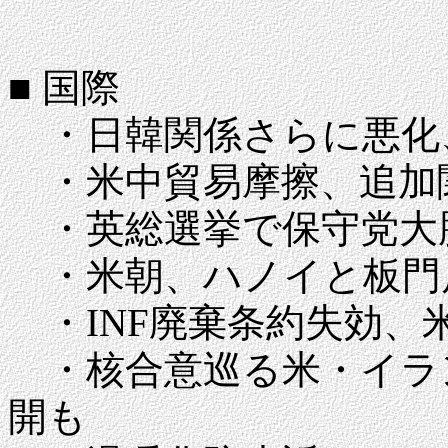
■ 国際
・日韓関係さらに悪化、
・米中貿易摩擦、追加関
・英総選挙で保守党大勝
・米朝、ハノイと板門
・INF廃棄条約失効、
・核合意巡る米・イラ
開も