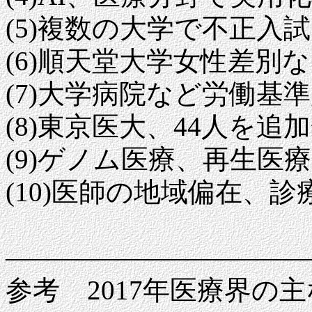
(5)複数の大学で不正入
(6)順天堂大学女性差別
(7)大学病院など労働基
(8)東京医大、44人を追
(9)ゲノム医療、再生医
(10)医師の地域偏在、
―――――――――――
参考 2017年医療界の