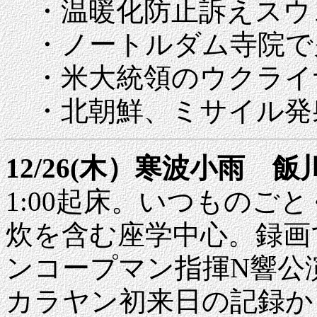
・温暖化防止訴えスウ
・ノートルダム寺院で
・米大統領のウクライ
・北朝鮮、ミサイル発
12/26(木）寒波小雨 
1:00起床。いつものご
炊を含む座学中心。録画で
ンコープマン指揮N響公演、Mo
カラヤン初来日の記録からBee