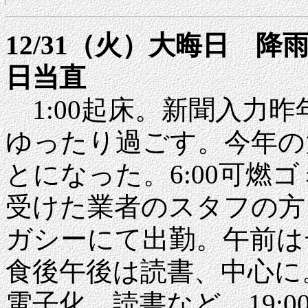
12/31（火）大晦日 
日当直
1:00起床。新聞入力
ゆったり過ごす。今年の
とになった。6:00可燃
受けた業者のスタフの方々
ガシーにて出勤。午前は
食後午後は読書、中心に。
電子化、読書など。19:0