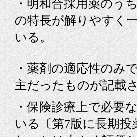
・明和合採用薬のう
の特長が解りやすく
いる。
・薬剤の適応性のみ
主だったものが記載
・保険診療上で必要
いる〔第7版に長期投