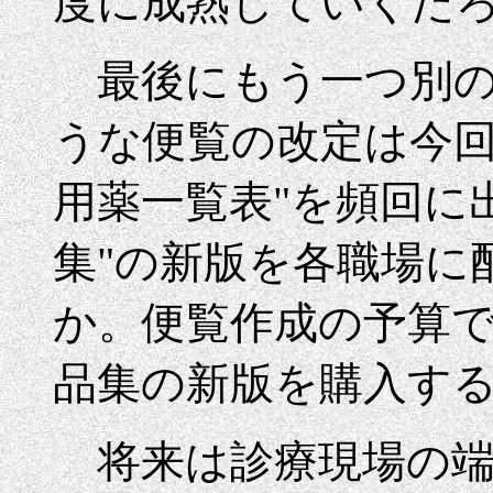
度に成熟していくだ
最後にもう一つ別の
うな便覧の改定は今回
用薬一覧表"を頻回に
集"の新版を各職場に
か。便覧作成の予算で
品集の新版を購入す
将来は診療現場の端