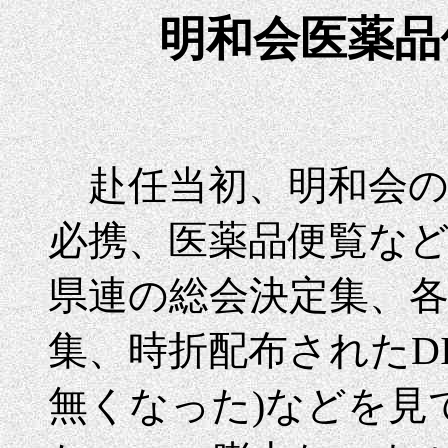
明和会医薬品
赴任当初、明和会の
必携、医薬品便覧な
県連の総会決定集、
集、時折配布されたD
無くなった)などを見